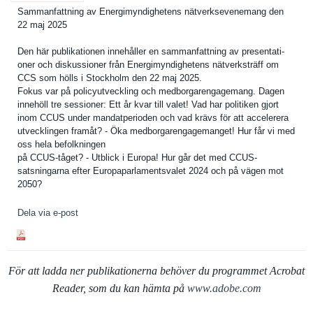
Sammanfatt­ning av Energimynd­ighetens nätverksev­enemang den
22 maj 2025
Den här publikatio­nen innehåller en sammanfatt­ning av presentati­
oner och diskussion­er från Energimynd­ighetens nätverkstr­äff om
CCS som hölls i Stockholm den 22 maj 2025.
Fokus var på policyutve­ckling och medborgare­ngagemang. Dagen
innehöll tre sessioner: Ett år kvar till valet! Vad har politiken gjort
inom CCUS under mandatperi­oden och vad krävs för att accelerera
utveckling­en framåt? - Öka medborgare­ngagemange­t! Hur får vi med
oss hela befolkning­en
på CCUS-tåget? - Utblick i Europa! Hur går det med CCUS-
satsningar­na efter Europaparl­amentsvale­t 2024 och på vägen mot
2050?
Dela via e-post
För att ladda ner publikationerna behöver du programmet Acrobat
Reader, som du kan hämta på
www.adobe.com