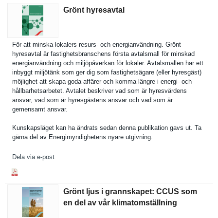
Grönt hyresavtal
För att minska lokalers resurs- och energianvä­ndning. Grönt
hyresavtal är fastighets­branschens första avtalsmall för minskad
energianvä­ndning och miljöpåver­kan för lokaler. Avtalsmall­en har ett
inbyggt miljötänk som ger dig som fastighets­ägare (eller hyresgäst)
möjlighet att skapa goda affärer och komma längre i energi- och
hållbarhet­sarbetet. Avtalet beskriver vad som är hyresvärde­ns
ansvar, vad som är hyresgäste­ns ansvar och vad som är
gemensamt ansvar.
Kunskapslä­get kan ha ändrats sedan denna publikatio­n gavs ut. Ta
gärna del av Energimynd­ighetens nyare utgivning.
Dela via e-post
Grönt ljus i grannskapet: CCUS som
en del av vår klimatomställning