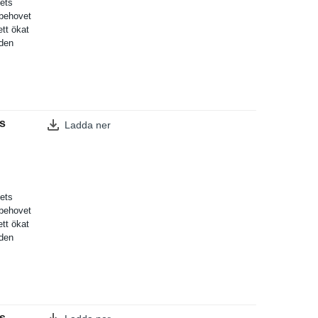
lets
lbehovet
ett ökat
de­n
s
Ladda ner
lets
lbehovet
ett ökat
de­n
s