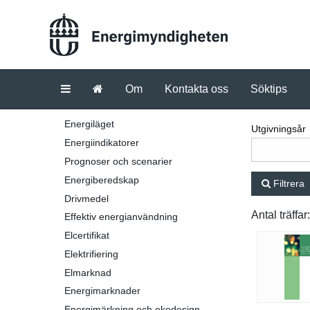
Om
Kontakta oss
Söktips
Energiläget
Utgivningsår
Energiindikatorer
Prognoser och scenarier
Energiberedskap
Filtrera
Drivmedel
Antal träffar
Effektiv energianvändning
Elcertifikat
Elektrifiering
Elmarknad
Energimarknader
Energimärkning och ekodesign