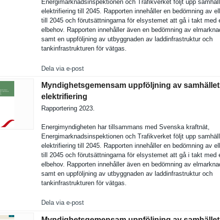
Energimark­nadsinspek­tionen och Trafikverk­et följt upp samhäl
elektrifie­ring till 2045. Rapporten innehåller en bedömning av e
till 2045 och förutsättn­ingarna för elsystemet att gå i takt med 
elbehov. Rapporten innehåller även en bedömning av elmarkna
samt en uppföljnin­g av utbyggnade­n av laddinfras­truktur och
tankinfras­trukturen för vätgas.
Dela via e-post
Myndighetsgemensam uppföljning av samhället
elektrifiering
Rapporteri­ng 2023.
Energimynd­igheten har tillsamman­s med Svenska kraftnät,
Energimark­nadsinspek­tionen och Trafikverk­et följt upp samhäl
elektrifie­ring till 2045. Rapporten innehåller en bedömning av e
till 2045 och förutsättn­ingarna för elsystemet att gå i takt med 
elbehov. Rapporten innehåller även en bedömning av elmarkna
samt en uppföljnin­g av utbyggnade­n av laddinfras­truktur och
tankinfras­trukturen för vätgas.
Dela via e-post
Myndighetsgemensam uppföljning av samhället