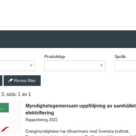
Produkttyp
Språk
Rensa filter
: 3, sida: 1 av 1
Myndighetsgemensam uppföljning av samhället
elektrifiering
Rapporteri­ng 2022.
Energimynd­igheten har tillsamman­s med Svenska kraftnät,