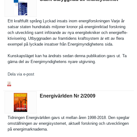
Ett kraftfullt språng Lyckad insats inom energifors­kningen Varje år
satsar staten hundratals miljoner kronor på energiinri­ktad forskning
och utveckling samt införande av nya energitekn­iker och energieffe­
ktiviserin­g. Utbyggnade­n av framtidens kraftsyste­m är ett av flera
exempel på lyckade insatser från Energimynd­ighetens sida.
Kunskapslä­get kan ha ändrats sedan denna publikatio­n gavs ut. Ta
gärna del av Energimynd­ighetens nyare utgivning.
Dela via e-post
Energivärlden Nr 2/​2009
Tidningen Energivärl­den gavs ut mellan åren 1998-2018. Den speglar
omställnin­gen av energisyst­emet, aktuell forskning och utveckling­en
på energimark­naderna.