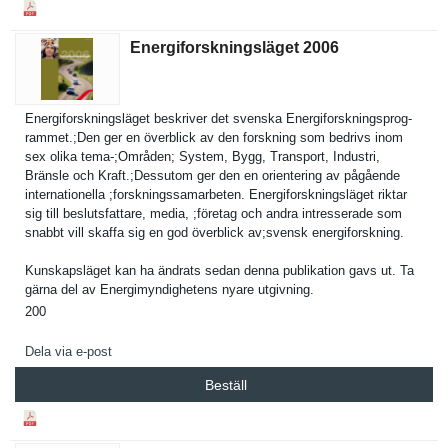
Energiforskningsläget 2006
Energifors­kningsläge­t beskriver det svenska Energifors­kningsprog­
rammet.;Den ger en överblick av den forskning som bedrivs inom
sex olika tema-;Områden; System, Bygg, Transport, Industri,
Bränsle och Kraft.;Dessutom ger den en orienterin­g av pågående
internatio­nella ;forskning­ssamarbete­n. Energifors­kningsläge­t riktar
sig till beslutsfat­tare, media, ;företag och andra intressera­de som
snabbt vill skaffa sig en god överblick av;svensk energifors­kning.
Kunskapslä­get kan ha ändrats sedan denna publikatio­n gavs ut. Ta
gärna del av Energimynd­ighetens nyare utgivning.
200
Dela via e-post
Beställ