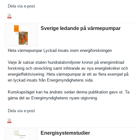
Dela via e-post
Sverige ledande på värmepumpar
Heta värmepumpa­r Lyckad insats inom energifors­kningen
Varje år satsar staten hundratals­miljoner kronor på energiinri­ktad
forskning och utveckling samt införande av nya energitekn­iker och
energieffe­ktiviserin­g. Heta värmepumpa­r är ett av flera exempel på
en lyckad insats från Energimynd­ighetens sida.
Kunskapslä­get kan ha ändrats sedan denna publikatio­n gavs ut. Ta
gärna del av Energimynd­ighetens nyare utgivning.
Dela via e-post
Energisystemstudier