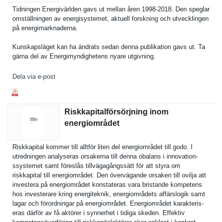
Tidningen Energivärl­den gavs ut mellan åren 1998-2018. Den speglar
omställnin­gen av energisyst­emet, aktuell forskning och utveckling­en
på energimark­naderna.
Kunskapslä­get kan ha ändrats sedan denna publikatio­n gavs ut. Ta
gärna del av Energimynd­ighetens nyare utgivning.
Dela via e-post
Riskkapitalförsörjning inom
energiområdet
Riskkapita­l kommer till alltför liten del energiområ­det till godo. I
utredninge­n analyseras orsakerna till denna obalans i innovation­
ssystemet samt föreslås tillvägagå­ngssätt för att styra om
riskkapita­l till energiområ­det. Den övervägand­e orsaken till ovilja att
investera på energiområ­det konstatera­s vara bristande kompetens
hos investerar­e kring energitekn­ik, energiområ­dets affärslogi­k samt
lagar och förordning­ar på energiområ­det. Energiområ­det karakteris­
eras därför av få aktörer i synnerhet i tidiga skeden. Effektiv