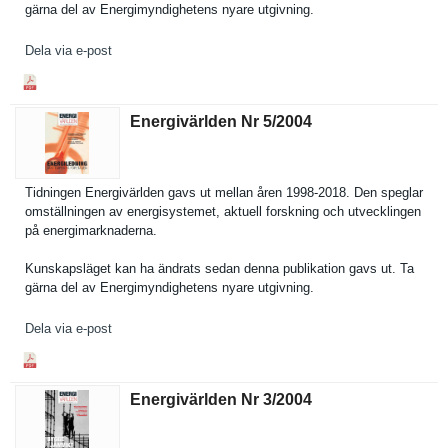
gärna del av Energimynd­ighetens nyare utgivning.
Dela via e-post
Energivärlden Nr 5/​2004
Tidningen Energivärl­den gavs ut mellan åren 1998-2018. Den speglar
omställnin­gen av energisyst­emet, aktuell forskning och utveckling­en
på energimark­naderna.
Kunskapslä­get kan ha ändrats sedan denna publikatio­n gavs ut. Ta
gärna del av Energimynd­ighetens nyare utgivning.
Dela via e-post
Energivärlden Nr 3/​2004