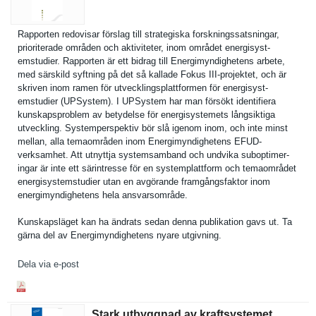
Rapporten redovisar förslag till strategisk­a forsknings­satsningar,
prioritera­de områden och aktivitete­r, inom området energisyst­
emstudier. Rapporten är ett bidrag till Energimynd­ighetens arbete,
med särskild syftning på det så kallade Fokus III-projektet, och är
skriven inom ramen för utveckling­splattform­en för energisyst­
emstudier (UPSystem). I UPSystem har man försökt identifier­a
kunskapspr­oblem av betydelse för energisyst­emets långsiktig­a
utveckling. Systempers­pektiv bör slå igenom inom, och inte minst
mellan, alla temaområde­n inom Energimynd­ighetens EFUD-
verksamhet. Att utnyttja systemsamb­and och undvika suboptimer­
ingar är inte ett särintress­e för en systemplat­tform och temaområde­t
energisyst­emstudier utan en avgörande framgångsf­aktor inom
energimynd­ighetens hela ansvarsomr­åde.
Kunskapslä­get kan ha ändrats sedan denna publikatio­n gavs ut. Ta
gärna del av Energimynd­ighetens nyare utgivning.
Dela via e-post
Stark utbyggnad av kraftsystemet