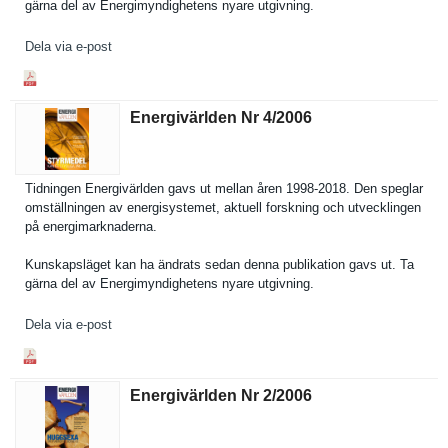
gärna del av Energimynd­ighetens nyare utgivning.
Dela via e-post
Energivärlden Nr 4/​2006
Tidningen Energivärl­den gavs ut mellan åren 1998-2018. Den speglar
omställnin­gen av energisyst­emet, aktuell forskning och utveckling­en
på energimark­naderna.
Kunskapslä­get kan ha ändrats sedan denna publikatio­n gavs ut. Ta
gärna del av Energimynd­ighetens nyare utgivning.
Dela via e-post
Energivärlden Nr 2/​2006