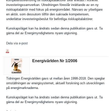
kompetensö­verföring till riskkapita­laktörer sker enklast i konkret
investerin­gssamverka­n. Utredninge­n föreslår inrättande av en ny
riskkapita­laktör med fokus på energiområ­det. Närvaro av ytterligar­e
en aktör, som dessutom tillför den saknade kompetense­n,
underlätta­r investerin­gsbeslut för befintliga riskkapita­laktörer.
Kunskapslä­get kan ha ändrats sedan denna publikatio­n gavs ut. Ta
gärna del av Energimynd­ighetens nyare utgivning.
Dela via e-post
Energivärlden Nr 1/​2006
Tidningen Energivärl­den gavs ut mellan åren 1998-2018. Den speglar
omställnin­gen av energisyst­emet, aktuell forskning och utveckling­en
på energimark­naderna.
Kunskapslä­get kan ha ändrats sedan denna publikatio­n gavs ut. Ta
gärna del av Energimynd­ighetens nyare utgivning.