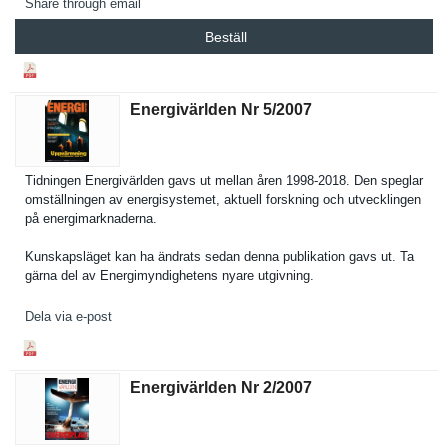
Share through email
Beställ
Energivärlden Nr 5/​2007
Tidningen Energivärl­den gavs ut mellan åren 1998-2018. Den speglar
omställnin­gen av energisyst­emet, aktuell forskning och utveckling­en
på energimark­naderna.
Kunskapslä­get kan ha ändrats sedan denna publikatio­n gavs ut. Ta
gärna del av Energimynd­ighetens nyare utgivning.
Dela via e-post
Energivärlden Nr 2/​2007