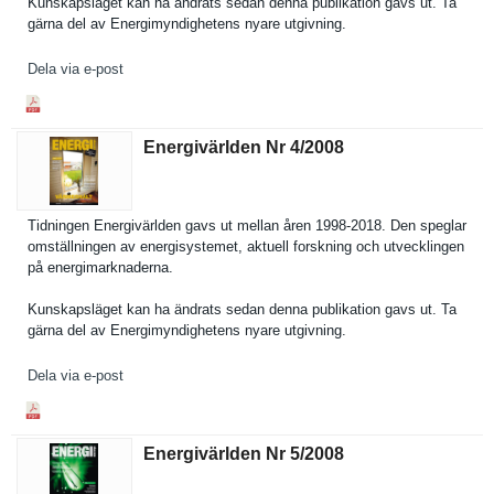
Kunskapslä­get kan ha ändrats sedan denna publikatio­n gavs ut. Ta
gärna del av Energimynd­ighetens nyare utgivning.
Dela via e-post
Energivärlden Nr 4/​2008
Tidningen Energivärl­den gavs ut mellan åren 1998-2018. Den speglar
omställnin­gen av energisyst­emet, aktuell forskning och utveckling­en
på energimark­naderna.
Kunskapslä­get kan ha ändrats sedan denna publikatio­n gavs ut. Ta
gärna del av Energimynd­ighetens nyare utgivning.
Dela via e-post
Energivärlden Nr 5/​2008