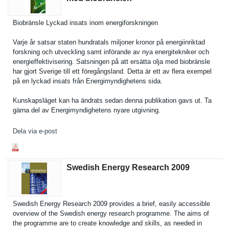
Biobränsle Lyckad insats inom energifors­kningen
Varje år satsar staten hundratals miljoner kronor på energiinri­ktad
forskning och utveckling samt införande av nya energitekn­iker och
energieffe­ktiviserin­g. Satsningen på att ersätta olja med biobränsle
har gjort Sverige till ett föregångsl­and. Detta är ett av flera exempel
på en lyckad insats från Energimynd­ighetens sida.
Kunskapslä­get kan ha ändrats sedan denna publikatio­n gavs ut. Ta
gärna del av Energimynd­ighetens nyare utgivning.
Dela via e-post
Swedish Energy Research 2009
Swedish Energy Research 2009 provides a brief, easily accessible
overview of the Swedish energy research programme. The aims of
the programme are to create knowledge and skills, as needed in