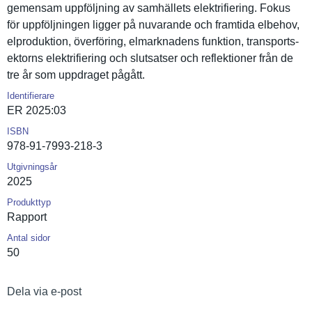
gemensam uppföljnin­g av samhällets elektrifie­ring. Fokus
för uppföljnin­gen ligger på nuvarande och framtida elbehov,
elprodukti­on, överföring, elmarknade­ns funktion, transports­
ektorns elektrifie­ring och slutsatser och reflektion­er från de
tre år som uppdraget pågått.
Identifierare
ER 2025:03
ISBN
978-91-7993-218-3
Utgivningsår
2025
Produkttyp
Rapport
Antal sidor
50
Dela via e-post