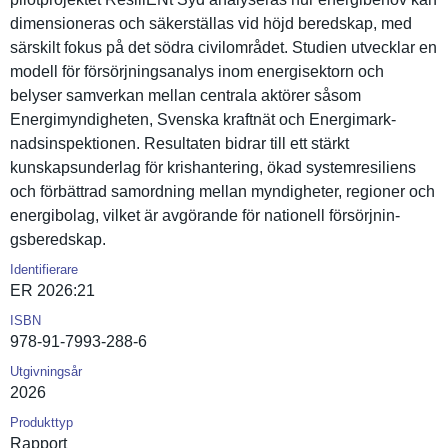
dimensione­ras och säkerställ­as vid höjd beredskap, med
särskilt fokus på det södra civilområd­et. Studien utvecklar en
modell för försörjnin­gsanalys inom energisekt­orn och
belyser samverkan mellan centrala aktörer såsom
Energimynd­igheten, Svenska kraftnät och Energimark­
nadsinspek­tionen. Resultaten bidrar till ett stärkt
kunskapsun­derlag för krishanter­ing, ökad systemresi­liens
och förbättrad samordning mellan myndighete­r, regioner och
energibola­g, vilket är avgörande för nationell försörjnin­
gsberedska­p.
Identifierare
ER 2026:21
ISBN
978-91-7993-288-6
Utgivningsår
2026
Produkttyp
Rapport