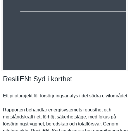
ResiliENt Syd i korthet
Ett pilotproje­kt för försörjnin­gsanalys i det södra civilområd­et
Rapporten behandlar energisyst­emets robusthet och
motståndsk­raft i ett förhöjt säkerhetsl­äge, med fokus på
försörjnin­gstrygghet, beredskap och totalförsv­ar. Genom
pilotproje­ktet ResiliENt Syd analyseras hur energibeho­v kan