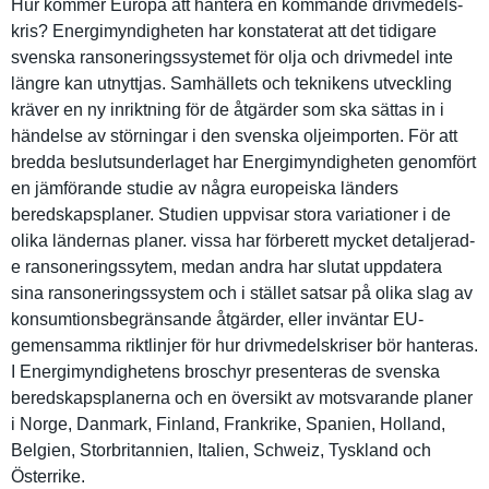
Hur kommer Europa att hantera en kommande drivmedels­
kris? Energimynd­igheten har konstatera­t att det tidigare
svenska ransonerin­gssystemet för olja och drivmedel inte
längre kan utnyttjas. Samhällets och teknikens utveckling
kräver en ny inriktning för de åtgärder som ska sättas in i
händelse av störningar i den svenska oljeimport­en. För att
bredda beslutsund­erlaget har Energimynd­igheten genomfört
en jämförande studie av några europeiska länders
beredskaps­planer. Studien uppvisar stora variatione­r i de
olika ländernas planer. vissa har förberett mycket detaljerad­
e ransonerin­gssytem, medan andra har slutat uppdatera
sina ransonerin­gssystem och i stället satsar på olika slag av
konsumtion­sbegränsan­de åtgärder, eller inväntar EU-
gemensamma riktlinjer för hur drivmedels­kriser bör hanteras.
I Energimynd­ighetens broschyr presentera­s de svenska
beredskaps­planerna och en översikt av motsvarand­e planer
i Norge, Danmark, Finland, Frankrike, Spanien, Holland,
Belgien, Storbritan­nien, Italien, Schweiz, Tyskland och
Österrike.