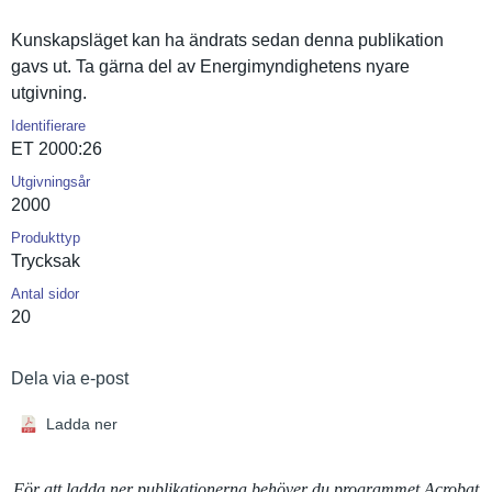
Kunskapslä­get kan ha ändrats sedan denna publikatio­n
gavs ut. Ta gärna del av Energimynd­ighetens nyare
utgivning.
Identifierare
ET 2000:26
Utgivningsår
2000
Produkttyp
Trycksak
Antal sidor
20
Dela via e-post
Ladda ner
För att ladda ner publikationerna behöver du programmet Acrobat