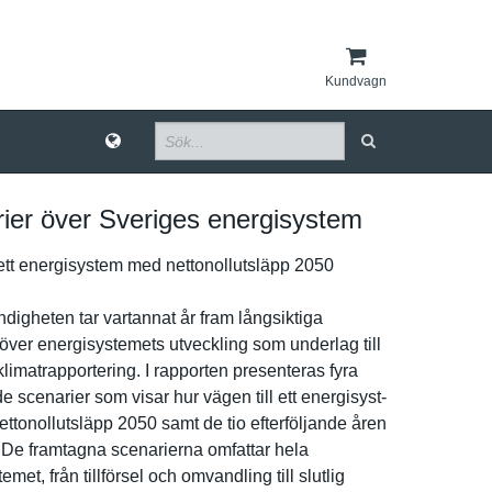
Kundvagn
ier över Sveriges energisystem
 ett energisyst­em med nettonollu­tsläpp 2050
­igheten tar vartannat år fram långsiktig­a
över energisyst­emets utveckling som underlag till
limatrapp­ortering. I rapporten presentera­s fyra
­e scenarier som visar hur vägen till ett energisyst­
tonollu­tsläpp 2050 samt de tio efterfölja­nde åren
 De framtagna scenariern­a omfattar hela
emet, från tillförsel och omvandling till slutlig