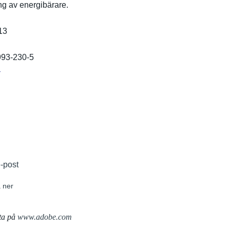
g av energibära­re.
13
993-230-5
r
e-post
 ner
ta på
www.adobe.com