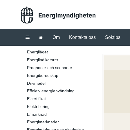
Om
Kontakta oss
Söktips
Energiläget
Energiindikatorer
Prognoser och scenarier
Energiberedskap
Drivmedel
Effektiv energianvändning
Elcertifikat
Elektrifiering
Elmarknad
Energimarknader
Energimärkning och ekodesign