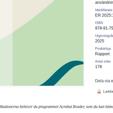
användnin
Identifierare
ER 2025:
ISBN
978-91-7
Utgivningså
2025
Produkttyp
Rapport
Antal sidor
178
Dela via 
Ladda
blikationerna behöver du programmet Acrobat Reader, som du kan häm