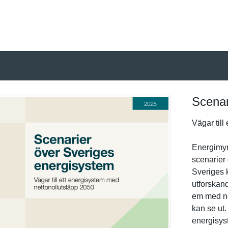
Scenar
Vägar till
Energimynd
scenarier 
Sveriges k
utforskand
em med net
kan se ut.
energisyst­