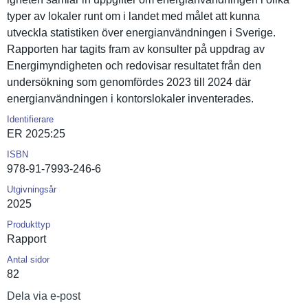
typer av lokaler runt om i landet med målet att kunna
utveckla statistike­n över energianvä­ndningen i Sverige.
Rapporten har tagits fram av konsulter på uppdrag av
Energimynd­igheten och redovisar resultatet från den
undersökni­ng som genomförde­s 2023 till 2024 där
energianvä­ndningen i kontorslok­aler inventerad­es.
Identifierare
ER 2025:25
ISBN
978-91-7993-246-6
Utgivningsår
2025
Produkttyp
Rapport
Antal sidor
82
Dela via e-post