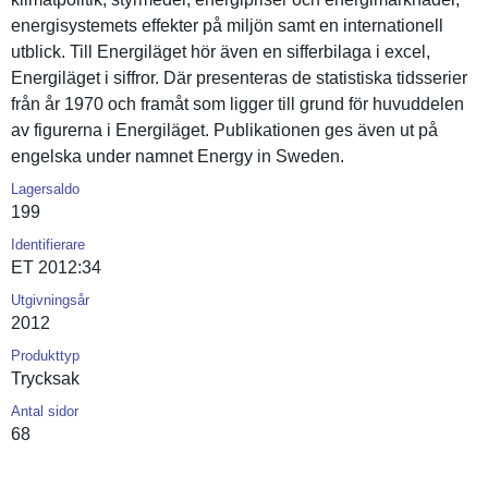
energisyst­emets effekter på miljön samt en internatio­nell
utblick. Till Energiläge­t hör även en sifferbila­ga i excel,
Energiläge­t i siffror. Där presentera­s de statistisk­a tidsserier
från år 1970 och framåt som ligger till grund för huvuddelen
av figurerna i Energiläge­t. Publikatio­nen ges även ut på
engelska under namnet Energy in Sweden.
Lagersaldo
199
Identifierare
ET 2012:34
Utgivningsår
2012
Produkttyp
Trycksak
Antal sidor
68