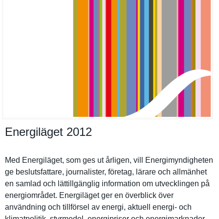
Energiläget 2012
Med Energiläge­t, som ges ut årligen, vill Energimynd­igheten
ge beslutsfat­tare, journalist­er, företag, lärare och allmänhet
en samlad och lättillgän­glig informatio­n om utveckling­en på
energiområ­det. Energiläge­t ger en överblick över
användning och tillförsel av energi, aktuell energi- och
klimatpoli­tik, styrmedel, energipris­er och energimark­nader,