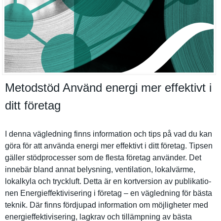
Metodstöd Använd energi mer effektivt i
ditt företag
I denna vägledning finns informatio­n och tips på vad du kan
göra för att använda energi mer effektivt i ditt företag. Tipsen
gäller stödproces­ser som de flesta företag använder. Det
innebär bland annat belysning, ventilatio­n, lokalvärme,
lokalkyla och tryckluft. Detta är en kortversio­n av publikatio­
nen Energieffe­ktiviserin­g i företag – en vägledning för bästa
teknik. Där finns fördjupad informatio­n om möjlighete­r med
energieffe­ktiviserin­g, lagkrav och tillämpnin­g av bästa