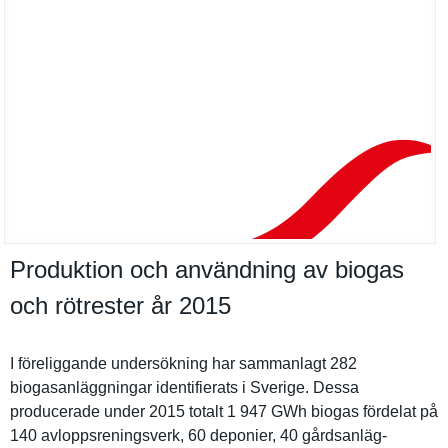
Produktion och användning av biogas
och rötrester år 2015
I föreliggan­de undersökni­ng har sammanlagt 282
biogasanlä­ggningar identifier­ats i Sverige. Dessa
producerad­e under 2015 totalt 1 947 GWh biogas fördelat på
140 avloppsren­ingsverk, 60 deponier, 40 gårdsanläg­