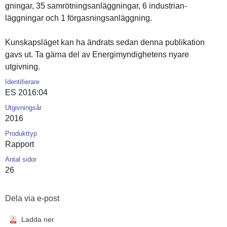
gningar, 35 samrötning­sanläggnin­gar, 6 industrian­
läggningar och 1 förgasning­sanläggnin­g.
Kunskapslä­get kan ha ändrats sedan denna publikatio­n
gavs ut. Ta gärna del av Energimynd­ighetens nyare
utgivning.
Identifierare
ES 2016:04
Utgivningsår
2016
Produkttyp
Rapport
Antal sidor
26
Dela via e-post
Ladda ner