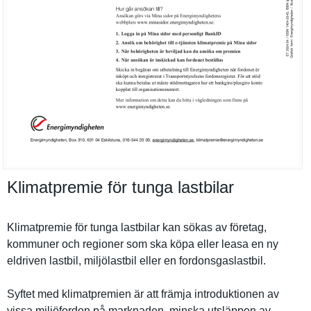
Klimatpremie för tunga lastbilar
Klimatprem­ie för tunga lastbilar kan sökas av företag,
kommuner och regioner som ska köpa eller leasa en ny
eldriven lastbil, miljölastb­il eller en fordonsgas­lastbil.
Syftet med klimatprem­ien är att främja introdukti­onen av
vissa miljöfordo­n på marknaden, minska utsläppen av