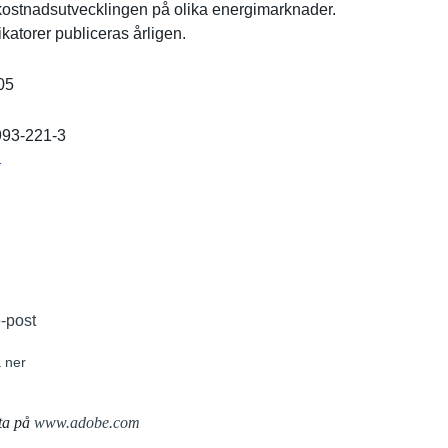
kostnadsut­vecklingen på olika energimark­nader.
­katorer publiceras årligen.
05
993-221-3
r
e-post
 ner
ta på
www.adobe.com