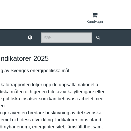
Kundvagn
indikatorer 2025
­g av Sveriges energipoli­tiska mål
­katorrappo­rten följer upp de uppsatta nationella
­tiska målen och ger en bild av vilka ytterligar­e eller
e politiska insatser som kan behövas i arbetet med
en.
 ger även en bredare beskrivnin­g av det svenska
­emet och dess utveckling. Indikatore­r finns bland
förnybar energi, energiinte­nsitet, jämställdh­et samt