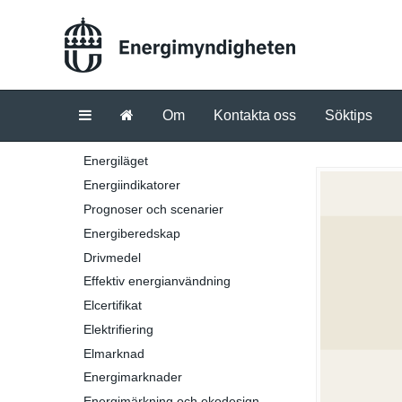
Om
Kontakta oss
Söktips
Energiläget
Energiindikatorer
Prognoser och scenarier
Energiberedskap
Drivmedel
Effektiv energianvändning
Elcertifikat
Elektrifiering
Elmarknad
Energimarknader
Energimärkning och ekodesign