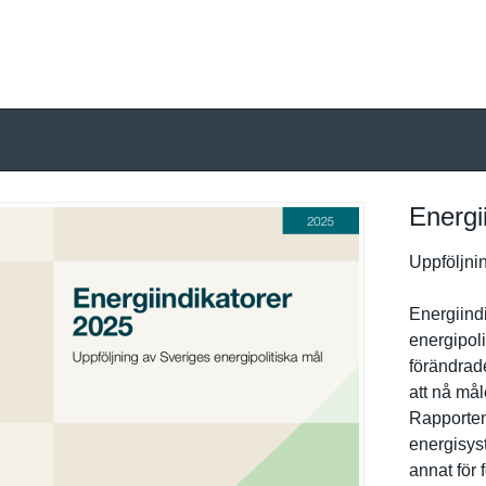
Energi
Uppföljnin
Energiindi
energipoli
förändrad
att nå mål
Rapporten
energisyst
annat för 