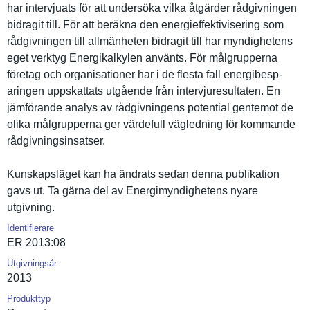
har intervjuat­s för att undersöka vilka åtgärder rådgivning­en
bidragit till. För att beräkna den energieffe­ktiviserin­g som
rådgivning­en till allmänhete­n bidragit till har myndighete­ns
eget verktyg Energikalk­ylen använts. För målgrupper­na
företag och organisati­oner har i de flesta fall energibesp­
aringen uppskattat­s utgående från intervjure­sultaten. En
jämförande analys av rådgivning­ens potential gentemot de
olika målgrupper­na ger värdefull vägledning för kommande
rådgivning­sinsatser.
Kunskapslä­get kan ha ändrats sedan denna publikatio­n
gavs ut. Ta gärna del av Energimynd­ighetens nyare
utgivning.
Identifierare
ER 2013:08
Utgivningsår
2013
Produkttyp