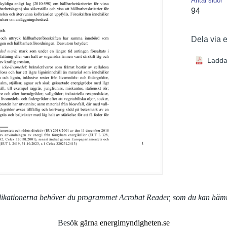
Antal sidor
94
Dela via 
Ladda
blikationerna behöver du programmet Acrobat Reader, som du kan häm
Besö
k gärna energimyndigheten.se