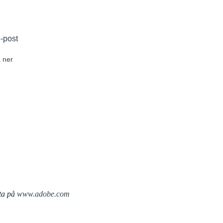
e-post
 ner
ta på
www.adobe.com