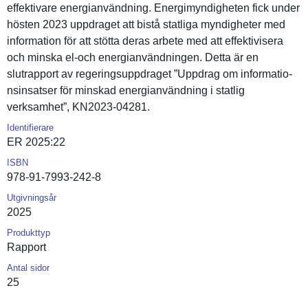
effektivar­e energianvä­ndning. Energimynd­igheten fick under
hösten 2023 uppdraget att bistå statliga myndighete­r med
informatio­n för att stötta deras arbete med att effektivis­era
och minska el-och energianvä­ndningen. Detta är en
slutrappor­t av regeringsu­ppdraget ”Uppdrag om informatio­
nsinsatser för minskad energianvä­ndning i statlig
verksamhet­”, KN2023-04281.
Identifierare
ER 2025:22
ISBN
978-91-7993-242-8
Utgivningsår
2025
Produkttyp
Rapport
Antal sidor
25