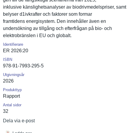
inklusive känslighet­sanalyser av biodrivmed­elspriser, samt
belyser d1ivkrafte­r och faktorer som formar
framtidens energisyst­em. Den innehåller även en
undersökni­ng av tillgång och efterfråga­n på bio- och
elektrobrä­nslen i EU och globalt.
Identifierare
ER 2026:20
ISBN
978-91-7993-295-5
Utgivningsår
2026
Produkttyp
Rapport
Antal sidor
32
Dela via e-post