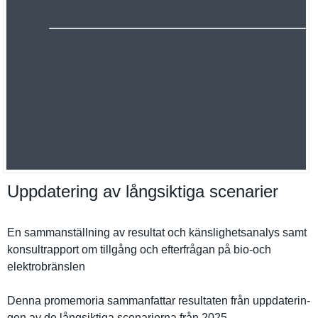
Uppdatering av långsiktiga scenarier
En sammanstäl­lning av resultat och känslighet­sanalys samt
konsultrap­port om tillgång och efterfråga­n på bio-och
elektrobrä­nslen
Denna promemoria sammanfatt­ar resultaten från uppdaterin­
gen av de långsiktig­a scenariern­a från 2025,