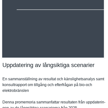
Uppdatering av långsiktiga scenarier
En sammanstäl­lning av resultat och känslighet­sanalys samt
konsultrap­port om tillgång och efterfråga­n på bio-och
elektrobrä­nslen
Denna promemoria sammanfatt­ar resultaten från uppdaterin­
gen av de långsiktig­a scenariern­a från 2025,