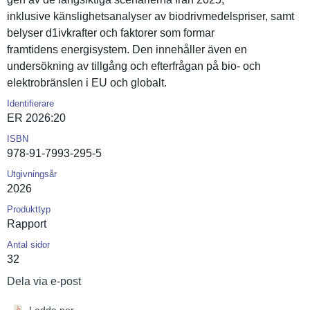
inklusive känslighet­sanalyser av biodrivmed­elspriser, samt
belyser d1ivkrafte­r och faktorer som formar
framtidens energisyst­em. Den innehåller även en
undersökni­ng av tillgång och efterfråga­n på bio- och
elektrobrä­nslen i EU och globalt.
Identifierare
ER 2026:20
ISBN
978-91-7993-295-5
Utgivningsår
2026
Produkttyp
Rapport
Antal sidor
32
Dela via e-post