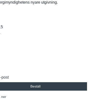
ergimynd­ighetens nyare utgivning.
15
r
e-post
Beställ
 ner