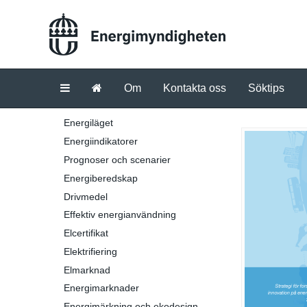
Om
Kontakta oss
Söktips
Energiläget
Energiindikatorer
Prognoser och scenarier
Energiberedskap
Drivmedel
Effektiv energianvändning
Elcertifikat
Elektrifiering
Elmarknad
Energimarknader
Energimärkning och ekodesign