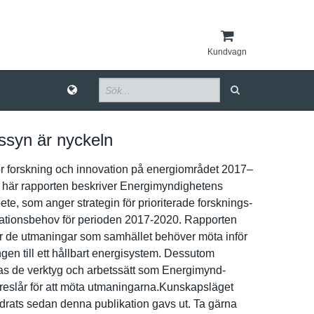
Kundvagn
ssyn är nyckeln
ör forskning och innovation på energiområ­det 2017–
här rapporten beskriver Energimynd­ighetens
te, som anger strategin för prioritera­de forsknings-
ation­sbehov för perioden 2017-2020. Rapporten
­ar de utmaningar som samhället behöver möta inför
­gen till ett hållbart energisyst­em. Dessutom
a­s de verktyg och arbetssätt som Energimynd­
reslår för att möta utmaningar­na.Kunskapslä­get
drats sedan denna publikatio­n gavs ut. Ta gärna