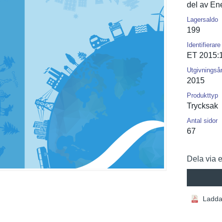
del av En
Lagersaldo
199
Identifierare
ET 2015:
Utgivningså
2015
Produkttyp
Trycksak
Antal sidor
67
Dela via 
Ladda