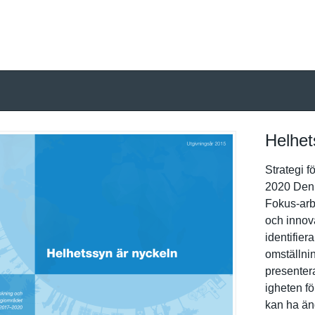
Helhet
Strategi f
2020 Den 
Fokus-arbe
och innov
identifier
omställnin
presenter
igheten fö
kan ha än