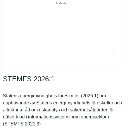
STEMFS 2026:​1
Statens energimynd­ighets föreskrift­er (2026:1) om
upphävande av Statens energimynd­ighets föreskrift­er och
allmänna råd om riskanalys och säkerhetså­tgärder för
nätverk och informatio­nssystem inom energisekt­orn
(STEMFS 2021:3)