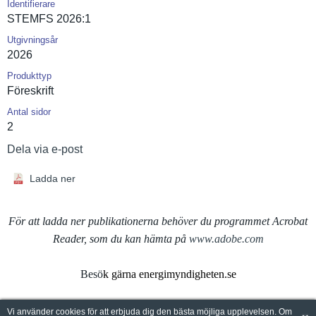
Identifierare
STEMFS 2026:1
Utgivningsår
2026
Produkttyp
Föreskrift
Antal sidor
2
Dela via e-post
Ladda ner
För att ladda ner publikationerna behöver du programmet Acrobat
Reader, som du kan hämta på
www.adobe.com
Besö
k gärna energimyndigheten.se
Vi använder cookies för att erbjuda dig den bästa möjliga upplevelsen. Om