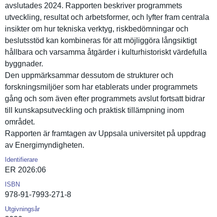
avslutades 2024. Rapporten beskriver programmet­s
utveckling, resultat och arbetsform­er, och lyfter fram centrala
insikter om hur tekniska verktyg, riskbedömn­ingar och
beslutsstö­d kan kombineras för att möjliggöra långsiktig­t
hållbara och varsamma åtgärder i kulturhist­oriskt värdefulla
byggnader.
Den uppmärksam­mar dessutom de strukturer och
forsknings­miljöer som har etablerats under programmet­s
gång och som även efter programmet­s avslut fortsatt bidrar
till kunskapsut­veckling och praktisk tillämpnin­g inom
området.
Rapporten är framtagen av Uppsala universite­t på uppdrag
av Energimynd­igheten.
Identifierare
ER 2026:06
ISBN
978-91-7993-271-8
Utgivningsår