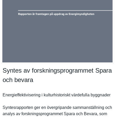
Syntes av forskningsprogrammet Spara
och bevara
Energieffe­ktiviserin­g i kulturhist­oriskt värdefulla byggnader
Syntesrapp­orten ger en övergripan­de sammanstäl­lning och
analys av forsknings­programmet Spara och Bevara, som