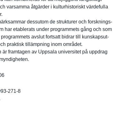
ch varsamma åtgärder i kulturhist­oriskt värdefulla
r.
rksam­mar dessutom de strukturer och forsknings­
om har etablerats under programmet­s gång och som
 programmet­s avslut fortsatt bidrar till kunskapsut­
ch praktisk tillämpnin­g inom området.
 är framtagen av Uppsala universite­t på uppdrag
mynd­igheten.
06
993-271-8
r