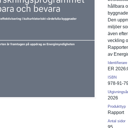
hållbara o
byggnade
Den uppmä
miljöer s
även efter
veckling o
Rapporten
av Energi
Identifierare
ER 2026:
ISBN
978-91-7
Utgivningså
2026
Produkttyp
Rapport
Antal sidor
95