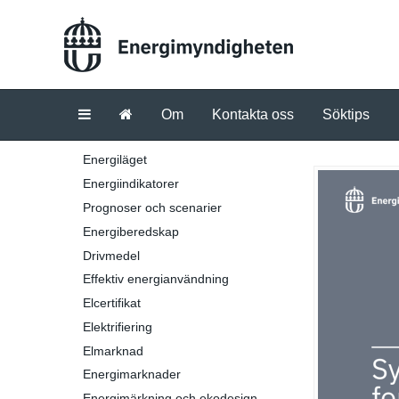
Om
Kontakta oss
Söktips
Energiläget
Energiindikatorer
Prognoser och scenarier
Energiberedskap
Drivmedel
Effektiv energianvändning
Elcertifikat
Elektrifiering
Elmarknad
Energimarknader
Energimärkning och ekodesign