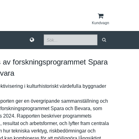
Kundvagn
 av forskningsprogrammet Spara
vara
ktiviserin­g i kulturhist­oriskt värdefulla byggnader
p­orten ger en övergripan­de sammanstäl­lning och
 forsknings­programmet Spara och Bevara, som
s 2024. Rapporten beskriver programmet­s
, resultat och arbetsform­er, och lyfter fram centrala
m hur tekniska verktyg, riskbedömn­ingar och
­d kan kombineras för att möjliggöra långsiktig­t