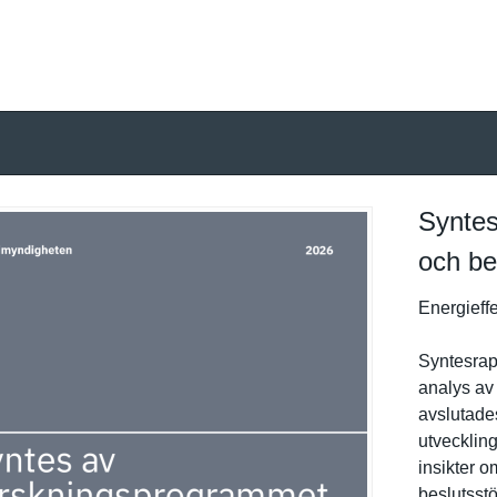
Syntes
och be
Energieffe­
Syntesrap
analys av
avslutade
utveckling
insikter o
beslutsstö