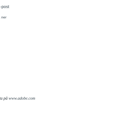
e-post
 ner
ta på
www.adobe.com