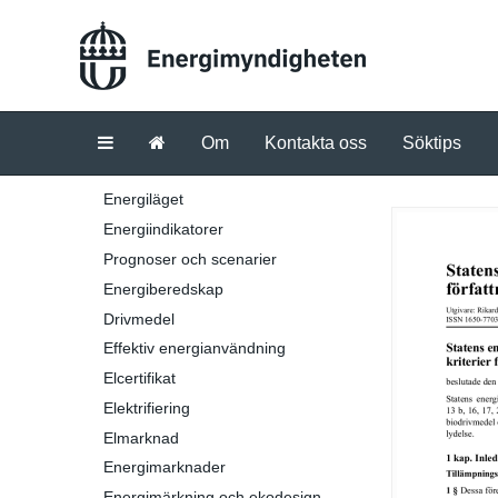
Om
Kontakta oss
Söktips
Energiläget
Energiindikatorer
Prognoser och scenarier
Energiberedskap
Drivmedel
Effektiv energianvändning
Elcertifikat
Elektrifiering
Elmarknad
Energimarknader
Energimärkning och ekodesign