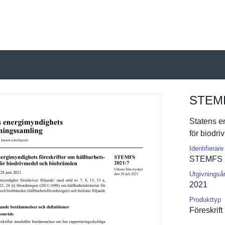
STEMF
Statens en
för biodri
Identifierare
STEMFS 
Utgivningså
2021
Produkttyp
Föreskrift