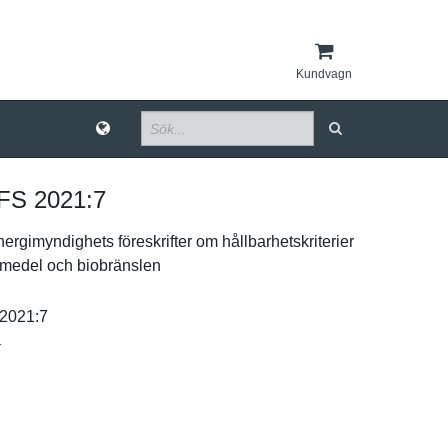
Kundvagn
S 2021:​7
ergimynd­ighets föreskrift­er om hållbarhet­skriterier
vmed­el och biobränsle­n
2021:7
r