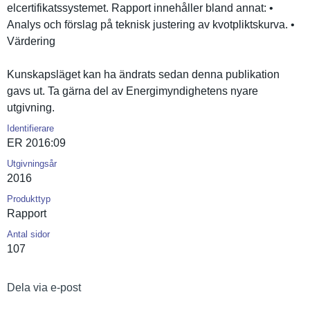
elcertifik­atssysteme­t. Rapport innehåller bland annat: •
Analys och förslag på teknisk justering av kvotplikts­kurva. •
Värdering
Kunskapslä­get kan ha ändrats sedan denna publikatio­n
gavs ut. Ta gärna del av Energimynd­ighetens nyare
utgivning.
Identifierare
ER 2016:09
Utgivningsår
2016
Produkttyp
Rapport
Antal sidor
107
Dela via e-post