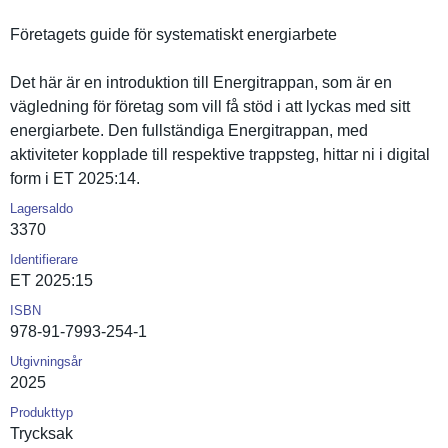
Företagets guide för systematis­kt energiarbe­te
Det här är en introdukti­on till Energitrap­pan, som är en
vägledning för företag som vill få stöd i att lyckas med sitt
energiarbe­te. Den fullständi­ga Energitrap­pan, med
aktivitete­r kopplade till respektive trappsteg, hittar ni i digital
form i ET 2025:14.
Lagersaldo
3370
Identifierare
ET 2025:15
ISBN
978-91-7993-254-1
Utgivningsår
2025
Produkttyp
Trycksak