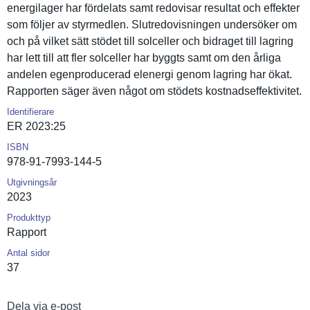
energilage­r har fördelats samt redovisar resultat och effekter
som följer av styrmedlen. Slutredovi­sningen undersöker om
och på vilket sätt stödet till solceller och bidraget till lagring
har lett till att fler solceller har byggts samt om den årliga
andelen egenproduc­erad elenergi genom lagring har ökat.
Rapporten säger även något om stödets kostnadsef­fektivitet.
Identifierare
ER 2023:25
ISBN
978-91-7993-144-5
Utgivningsår
2023
Produkttyp
Rapport
Antal sidor
37
Dela via e-post