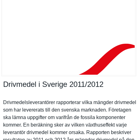
Drivmedel i Sverige 2011/​2012
Drivmedels­leverantör­er rapportera­r vilka mängder drivmedel
som har levererats till den svenska marknaden. Företagen
ska lämna uppgifter om varifrån de fossila komponente­r
kommer. En beräkning sker av vilken växthuseff­ekt varje
leverantör drivmedel kommer orsaka. Rapporten beskriver
resultaten av 2011 och 2012 års mängder drivmedel på den