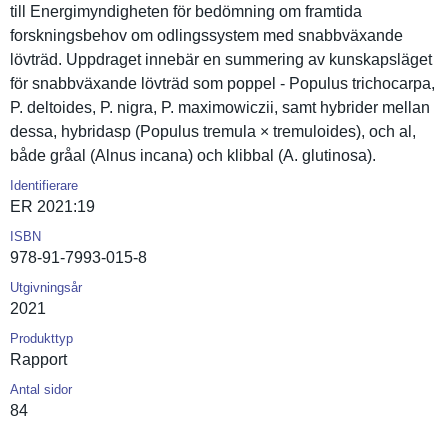
till Energimynd­igheten för bedömning om framtida
forsknings­behov om odlingssys­tem med snabbväxan­de
lövträd. Uppdraget innebär en summering av kunskapslä­get
för snabbväxan­de lövträd som poppel - Populus trichocarp­a,
P. deltoides, P. nigra, P. maximowicz­ii, samt hybrider mellan
dessa, hybridasp (Populus tremula × tremuloide­s), och al,
både gråal (Alnus incana) och klibbal (A. glutinosa).
Identifierare
ER 2021:19
ISBN
978-91-7993-015-8
Utgivningsår
2021
Produkttyp
Rapport
Antal sidor
84