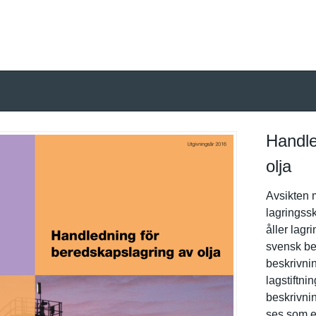
Handle
olja
Avsikten 
lagringssk­
åller lagr
svensk ber
beskrivnin
lagstiftni
beskrivnin
ses som e