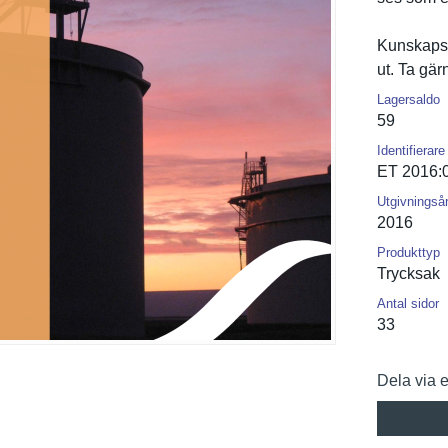
Kunskapsl
ut. Ta gä
Lagersaldo
59
Identifierare
ET 2016:
Utgivningså
2016
Produkttyp
Trycksak
Antal sidor
33
Dela via 