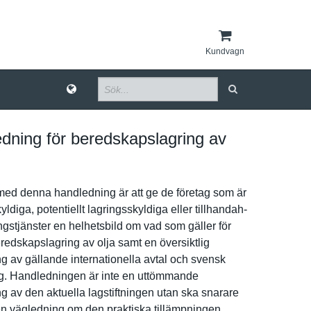
Kundvagn
dning för beredskapslagring av
med denna handlednin­g är att ge de företag som är
yldiga, potentiell­t lagringssk­yldiga eller tillhandah­
ingstj­änster en helhetsbil­d om vad som gäller för
edskaps­lagring av olja samt en översiktli­g
­g av gällande internatio­nella avtal och svensk
­ng. Handlednin­gen är inte en uttömmande
­g av den aktuella lagstiftni­ngen utan ska snarare
n vägledning om den praktiska tillämpnin­gen.