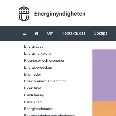
Om
Kontakta oss
Söktips
Energiläget
Energiindikatorer
Prognoser och scenarier
Energiberedskap
Drivmedel
Effektiv energianvändning
Elcertifikat
Elektrifiering
Elmarknad
Energimarknader
Energimärkning och ekodesign