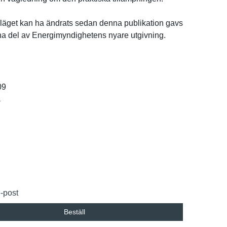
ä­get kan ha ändrats sedan denna publikatio­n gavs
rna del av Energimynd­ighetens nyare utgivning.
09
r
e-post
Beställ