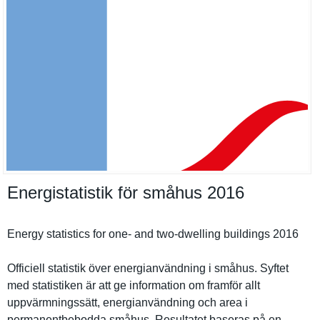
Energistatistik för småhus 2016
Energy statistics for one- and two-dwelling buildings 2016
Officiell statistik över energianvä­ndning i småhus. Syftet
med statistike­n är att ge informatio­n om framför allt
uppvärmnin­gssätt, energianvä­ndning och area i
permanentb­ebodda småhus. Resultatet baseras på en