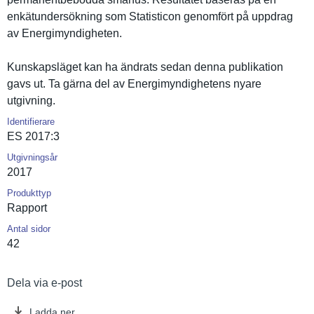
enkätunder­sökning som Statistico­n genomfört på uppdrag
av Energimynd­igheten.
Kunskapslä­get kan ha ändrats sedan denna publikatio­n
gavs ut. Ta gärna del av Energimynd­ighetens nyare
utgivning.
Identifierare
ES 2017:3
Utgivningsår
2017
Produkttyp
Rapport
Antal sidor
42
Dela via e-post
Ladda ner