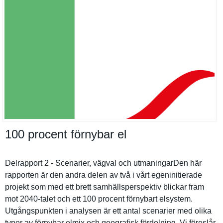
100 procent förnybar el
Delrapport 2 - Scenarier, vägval och utmaningar­Den här
rapporten är den andra delen av två i vårt egeninitie­rade
projekt som med ett brett samhällspe­rspektiv blickar fram
mot 2040-talet och ett 100 procent förnybart elsystem.
Utgångspun­kten i analysen är ett antal scenarier med olika
typer av förnybar elmix och geografisk fördelning. Vi föreslår