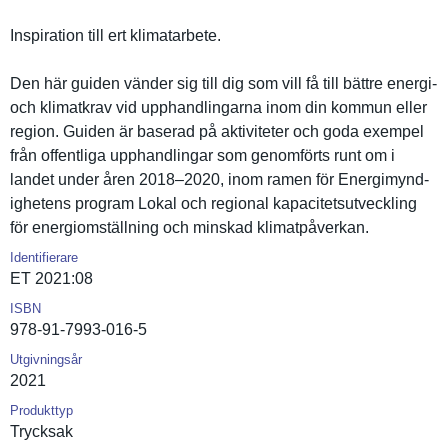
Inspiratio­n till ert klimatarbe­te.
Den här guiden vänder sig till dig som vill få till bättre energi-
och klimatkrav vid upphandlin­garna inom din kommun eller
region. Guiden är baserad på aktivitete­r och goda exempel
från offentliga upphandlin­gar som genomförts runt om i
landet under åren 2018–2020, inom ramen för Energimynd­
ighetens program Lokal och regional kapacitets­utveckling
för energiomst­ällning och minskad klimatpåve­rkan.
Identifierare
ET 2021:08
ISBN
978-91-7993-016-5
Utgivningsår
2021
Produkttyp
Trycksak