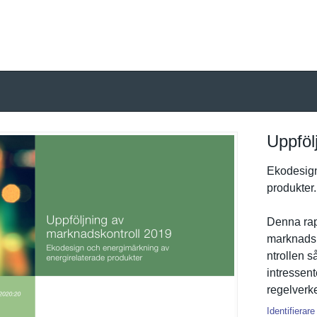
Uppföl
Ekodesign
produkter.
Denna rap
marknadsk
ntrollen s
intressent­
regelverke
Identifierare