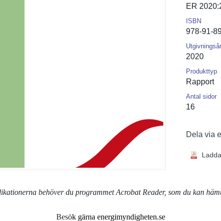
ER 2020:
ISBN
978-91-8
Utgivningså
2020
Produkttyp
Rapport
Antal sidor
16
Dela via 
Ladda
blikationerna behöver du programmet Acrobat Reader, som du kan häm
Besö
k gärna energimyndigheten.se