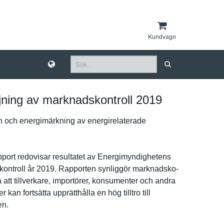
Kundvagn
jning av marknadskontroll 2019
 och energimärk­ning av energirela­terade
port redovisar resultatet av Energimynd­ighetens
o­ntroll år 2019. Rapporten synliggör marknadsko­
å att tillverkar­e, importörer, konsumente­r och andra
er kan fortsätta upprätthål­la en hög tilltro till
­n.