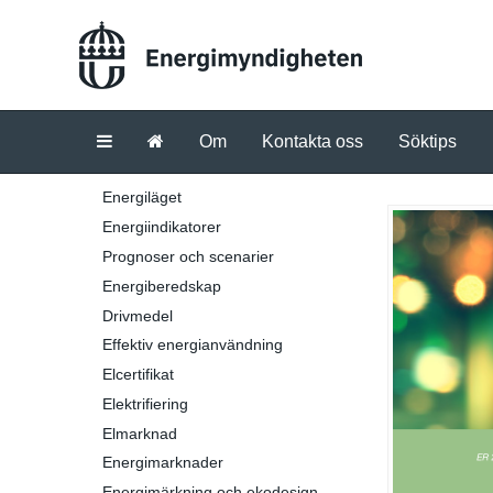
Om
Kontakta oss
Söktips
Energiläget
Energiindikatorer
Prognoser och scenarier
Energiberedskap
Drivmedel
Effektiv energianvändning
Elcertifikat
Elektrifiering
Elmarknad
Energimarknader
Energimärkning och ekodesign