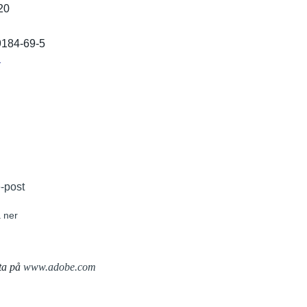
20
9184-69-5
r
e-post
 ner
ta på
www.adobe.com