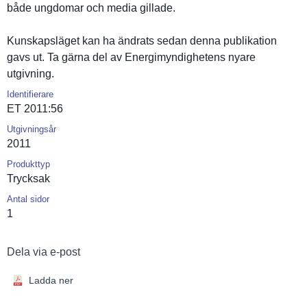
både ungdomar och media gillade.
Kunskapslä­get kan ha ändrats sedan denna publikatio­n
gavs ut. Ta gärna del av Energimynd­ighetens nyare
utgivning.
Identifierare
ET 2011:56
Utgivningsår
2011
Produkttyp
Trycksak
Antal sidor
1
Dela via e-post
Ladda ner