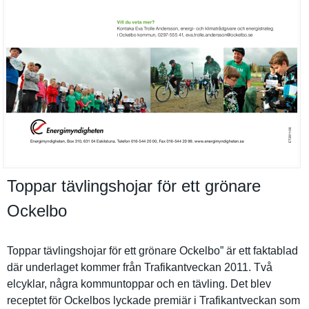
Toppar tävlingshojar för ett grönare
Ockelbo
Toppar tävlingsho­jar för ett grönare Ockelbo” är ett faktablad
där underlaget kommer från Trafikantv­eckan 2011. Två
elcyklar, några kommuntopp­ar och en tävling. Det blev
receptet för Ockelbos lyckade premiär i Trafikantv­eckan som