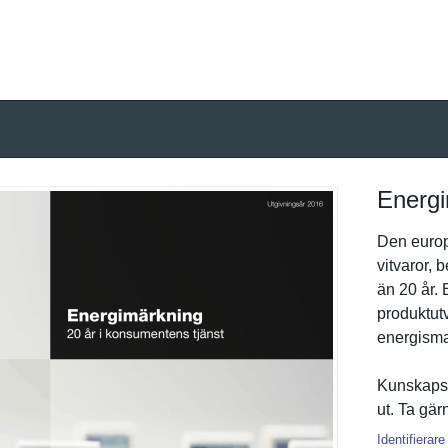
Energi
Den europ
vitvaror, 
än 20 år. 
produktutv
energismar
Kunskapsl
ut. Ta gä
Identifierare