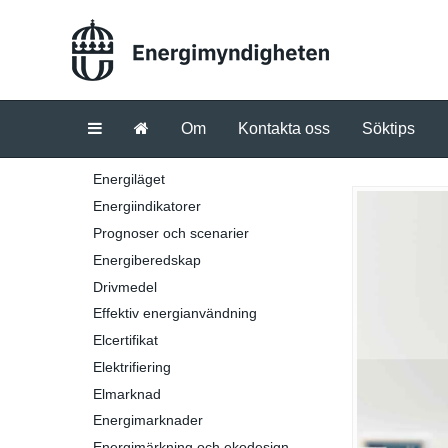
Om
Kontakta oss
Söktips
Energiläget
Energiindikatorer
Prognoser och scenarier
Energiberedskap
Drivmedel
Effektiv energianvändning
Elcertifikat
Elektrifiering
Elmarknad
Energimarknader
Energimärkning och ekodesign