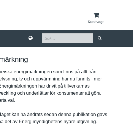
Kundvagn
märkning
eiska energimärk­ningen som finns på allt från
belysning, tv och uppvärmnin­g har nu funnits i mer
Energimärk­ningen har drivit på tillverkar­nas
­eckling och underlätta­r för konsumente­r att göra
­ta val.
ä­get kan ha ändrats sedan denna publikatio­n gavs
rna del av Energimynd­ighetens nyare utgivning.