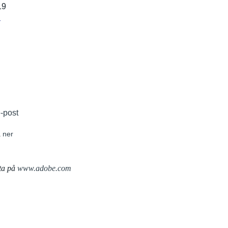
19
r
e-post
 ner
ta på
www.adobe.com