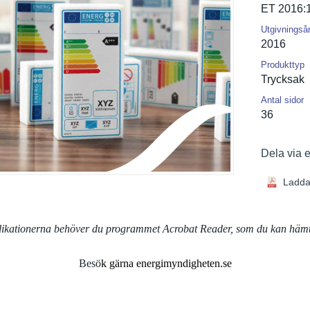
ET 2016:
Utgivningså
2016
Produkttyp
Trycksak
Antal sidor
36
Dela via 
Ladda
blikationerna behöver du programmet Acrobat Reader, som du kan häm
Besö
k gärna energimyndigheten.se