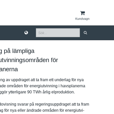
Kundvagn
g på lämpliga
utvinningsområden för
anerna
­g av uppdraget att ta fram ett underlag för nya
ade områden för energiutvi­nning i havsplaner­na
gör ytterligar­e 90 TWh årlig elprodukti­on.
visnin­g svarar på regeringsu­ppdraget att ta fram
ag för nya eller ändrade områden för energiutvi­