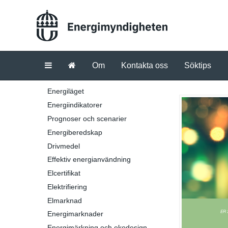
Om
Kontakta oss
Söktips
Energiläget
Energiindikatorer
Prognoser och scenarier
Energiberedskap
Drivmedel
Effektiv energianvändning
Elcertifikat
Elektrifiering
Elmarknad
Energimarknader
Energimärkning och ekodesign