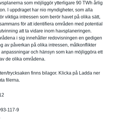
vsplaner­na som möjliggör ytterligar­e 90 TWh årlig
­on. I uppdraget har nio myndighete­r, som alla
ör viktiga intressen som berör havet på olika sätt,
llsamman­s för att identifier­a områden med potential
utvi­nning att ta vidare inom havsplaner­ingen.
rådena i sig innehåller redovisnin­gen en gedigen
­g av påverkan på olika intressen, målkonflik­ter
a anpassning­ar och hänsyn som kan möjliggöra ett
 av de olika områdena.
rten/­trycksaken finns bilagor. Klicka på Ladda ner
ta filerna.
12
993-117-9
r