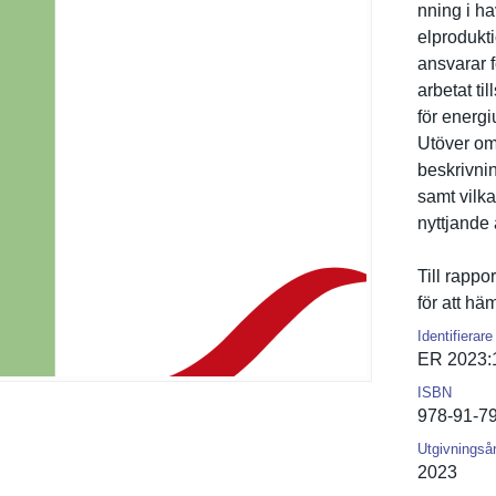
nning i ha
elprodukti
ansvarar f
arbetat ti
för energi
Utöver om
beskrivnin
samt vilk
nyttjande
Till rappo
för att häm
Identifierare
ER 2023:
ISBN
978-91-7
Utgivningså
2023