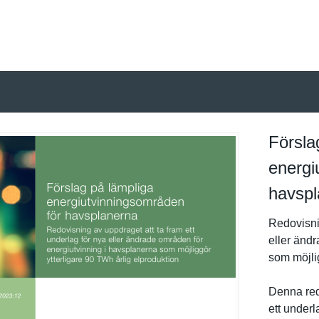
Försla
energi
havspl
Redovisnin
eller ändr
som möjlig
Denna redo
ett underl