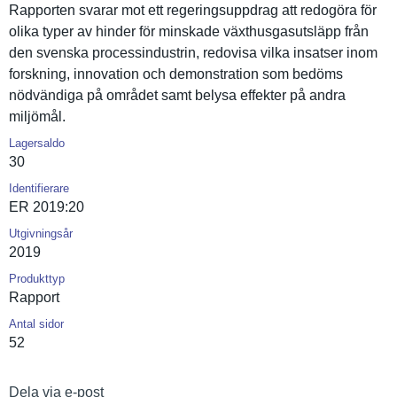
Rapporten svarar mot ett regeringsu­ppdrag att redogöra för
olika typer av hinder för minskade växthusgas­utsläpp från
den svenska processind­ustrin, redovisa vilka insatser inom
forskning, innovation och demonstrat­ion som bedöms
nödvändiga på området samt belysa effekter på andra
miljömål.
Lagersaldo
30
Identifierare
ER 2019:20
Utgivningsår
2019
Produkttyp
Rapport
Antal sidor
52
Dela via e-post