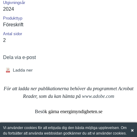
Utgivningsår
2024
Produkttyp
Föreskrift
Antal sidor
2
Dela via e-post
Ladda ner
För att ladda ner publikationerna behöver du programmet Acrobat
Reader, som du kan hämta på
www.adobe.com
Besö
k gärna energimyndigheten.se
Vi använder cookies för att erbjuda dig den bästa möjliga upplevelsen. Om
×
du fortsätter att använda webbsidan godkänner du att vi använder cookies.