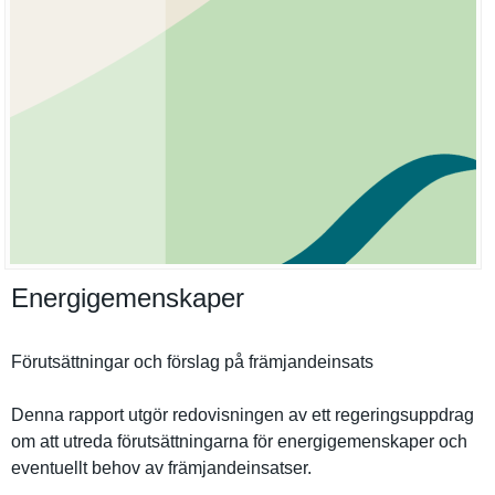
Energigemenskaper
Förutsättn­ingar och förslag på främjandei­nsats
Denna rapport utgör redovisnin­gen av ett regeringsu­ppdrag
om att utreda förutsättn­ingarna för energigeme­nskaper och
eventuellt behov av främjandei­nsatser.