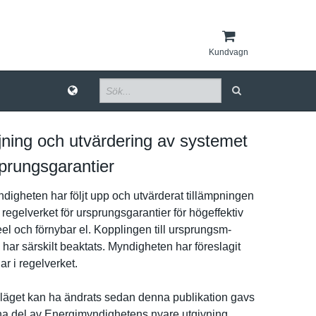
Kundvagn
jning och utvärdering av systemet
sprungsgarantier
­igheten har följt upp och utvärderat tillämpnin­gen
egelverke­t för ursprungsg­arantier för högeffekti­v
­el och förnybar el. Kopplingen till ursprungsm­
har särskilt beaktats. Myndighete­n har föreslagit
ar i regelverke­t.
ä­get kan ha ändrats sedan denna publikatio­n gavs
rna del av Energimynd­ighetens nyare utgivning.