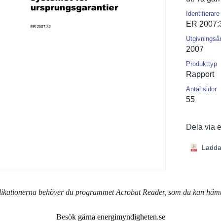
Identifierare
ER 2007:
Utgivningså
2007
Produkttyp
Rapport
Antal sidor
55
Dela via 
Ladda
blikationerna behöver du programmet Acrobat Reader, som du kan häm
Besö
k gärna energimyndigheten.se