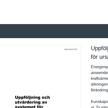
Uppföl
för ur
Energimynd
avseende r
kraftvärme
ärkningen 
förändring­
Kunskapsl
ut. Ta gä