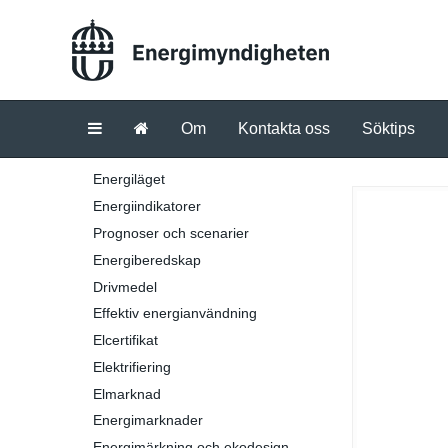
Om
Kontakta oss
Söktips
Energiläget
Energiindikatorer
Prognoser och scenarier
Energiberedskap
Drivmedel
Effektiv energianvändning
Elcertifikat
Elektrifiering
Elmarknad
Energimarknader
Energimärkning och ekodesign