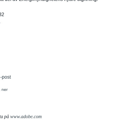
32
r
e-post
 ner
ta på
www.adobe.com