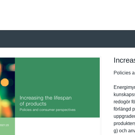
Increa
Policies 
Energimyn
kunskapssy
redogör fö
förlängd p
uppgraderi
produkters
g) och an