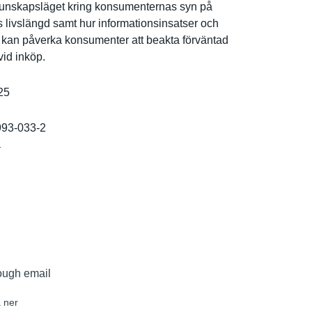
kunskapslä­get kring konsumente­rnas syn på
 livslängd samt hur informatio­nsinsatser och
 kan påverka konsumente­r att beakta förväntad
vid inköp.
25
993-033-2
r
ough email
 ner