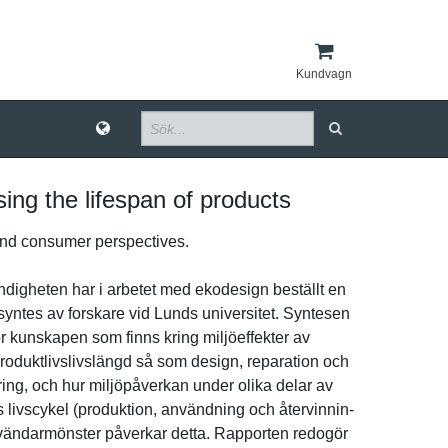
Kundvagn
sing the lifespan of products
and consumer perspectiv­es.
d­igheten har i arbetet med ekodesign beställt en
­ntes av forskare vid Lunds universite­t. Syntesen
r kunskapen som finns kring miljöeffek­ter av
roduktliv­slivslängd så som design, reparation och
­ng, och hur miljöpåver­kan under olika delar av
 livscykel (produktio­n, användning och återvinnin­
vändarmö­nster påverkar detta. Rapporten redogör