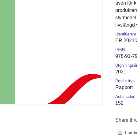
även för 
produkters
styrmedel
livslängd 
Identifierare
ER 2021:
ISBN
978-91-7
Utgivningså
2021
Produkttyp
Rapport
Antal sidor
152
Share thr
Ladda