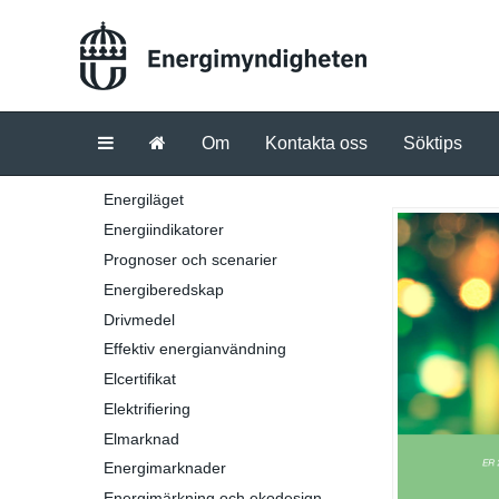
Om
Kontakta oss
Söktips
Energiläget
Energiindikatorer
Prognoser och scenarier
Energiberedskap
Drivmedel
Effektiv energianvändning
Elcertifikat
Elektrifiering
Elmarknad
Energimarknader
Energimärkning och ekodesign