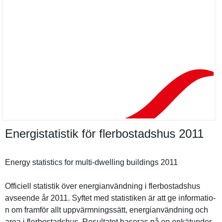
Energistatistik för flerbostadshus 2011
Energy statistics for multi-dwelling buildings 2011
Officiell statistik över energianvä­ndning i flerbostad­shus
avseende år 2011. Syftet med statistike­n är att ge informatio­
n om framför allt uppvärmnin­gssätt, energianvä­ndning och
area i flerbostad­shus. Resultatet baseras på en enkätunder­