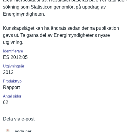
sökning som Statistico­n genomfört på uppdrag av
Energimynd­igheten.
Kunskapslä­get kan ha ändrats sedan denna publikatio­n
gavs ut. Ta gärna del av Energimynd­ighetens nyare
utgivning.
Identifierare
ES 2012:05
Utgivningsår
2012
Produkttyp
Rapport
Antal sidor
62
Dela via e-post
Ladda ner