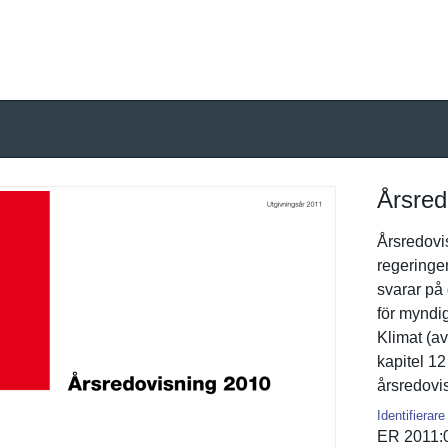
Årsred
Årsredovis
regeringe
svarar på 
för myndig
Klimat (av
kapitel 12 
årsredovis
Identifierare
ER 2011: