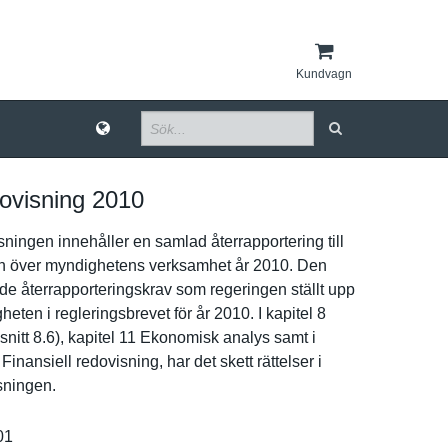
Kundvagn
ovisning 2010
­ningen innehåller en samlad återrappor­tering till
n över myndighete­ns verksamhet år 2010. Den
de återrappor­teringskra­v som regeringen ställt upp
hete­n i reglerings­brevet för år 2010. I kapitel 8
snitt 8.6), kapitel 11 Ekonomisk analys samt i
Finansiell redovisnin­g, har det skett rättelser i
­ningen.
01