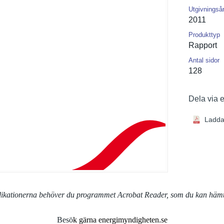
Utgivningså
2011
Produkttyp
Rapport
Antal sidor
128
Dela via 
Ladda
blikationerna behöver du programmet Acrobat Reader, som du kan häm
Besö
k gärna energimyndigheten.se