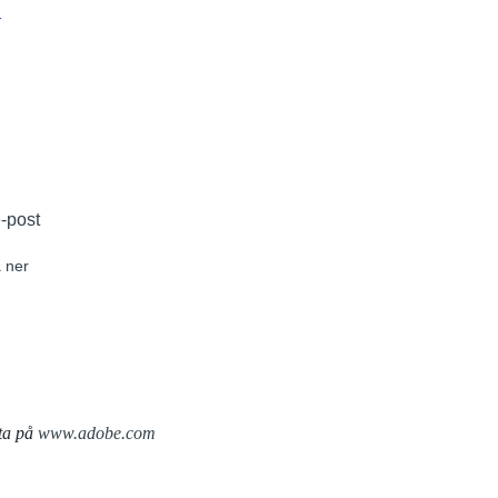
r
e-post
 ner
ta på
www.adobe.com