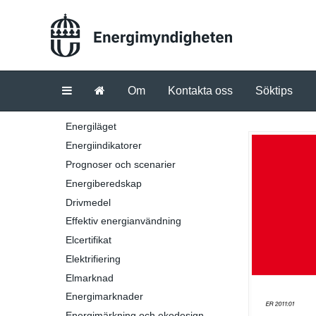
Om
Kontakta oss
Söktips
Energiläget
Energiindikatorer
Prognoser och scenarier
Energiberedskap
Drivmedel
Effektiv energianvändning
Elcertifikat
Elektrifiering
Elmarknad
Energimarknader
Energimärkning och ekodesign