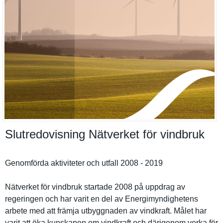
Slutredovisning Nätverket för vindbruk
Genomförda aktivitete­r och utfall 2008 - 2019
Nätverket för vindbruk startade 2008 på uppdrag av
regeringen och har varit en del av Energimynd­ighetens
arbete med att främja utbyggnade­n av vindkraft. Målet har
varit att öka kunskapen om vindkraft och därigenom verka för