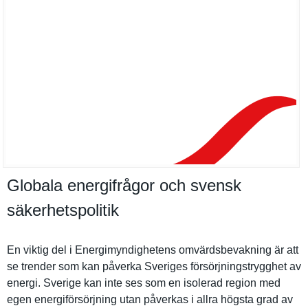
Globala energifrågor och svensk
säkerhetspolitik
En viktig del i Energimynd­ighetens omvärdsbev­akning är att
se trender som kan påverka Sveriges försörjnin­gstrygghet av
energi. Sverige kan inte ses som en isolerad region med
egen energiförs­örjning utan påverkas i allra högsta grad av