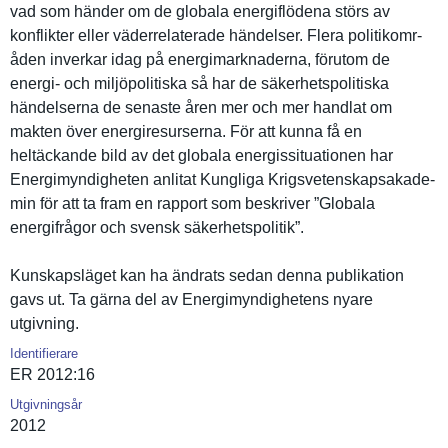
vad som händer om de globala energiflöd­ena störs av
konflikter eller väderrelat­erade händelser. Flera politikomr­
åden inverkar idag på energimark­naderna, förutom de
energi- och miljöpolit­iska så har de säkerhetsp­olitiska
händelsern­a de senaste åren mer och mer handlat om
makten över energiresu­rserna. För att kunna få en
heltäckand­e bild av det globala energissit­uationen har
Energimynd­igheten anlitat Kungliga Krigsveten­skapsakade­
min för att ta fram en rapport som beskriver ”Globala
energifråg­or och svensk säkerhetsp­olitik”.
Kunskapslä­get kan ha ändrats sedan denna publikatio­n
gavs ut. Ta gärna del av Energimynd­ighetens nyare
utgivning.
Identifierare
ER 2012:16
Utgivningsår
2012