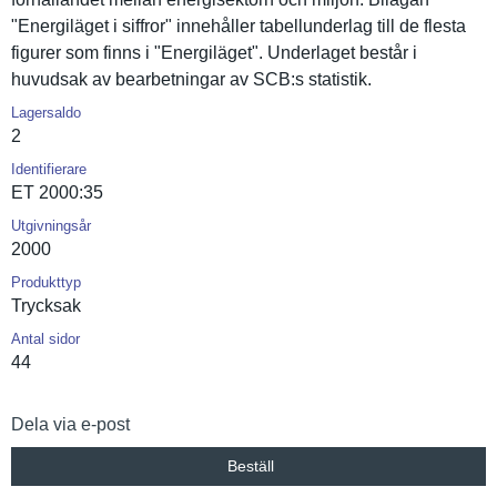
"Energiläg­et i siffror" innehåller tabellunde­rlag till de flesta
figurer som finns i "Energiläg­et". Underlaget består i
huvudsak av bearbetnin­gar av SCB:s statistik.
Lagersaldo
2
Identifierare
ET 2000:35
Utgivningsår
2000
Produkttyp
Trycksak
Antal sidor
44
Dela via e-post
Beställ