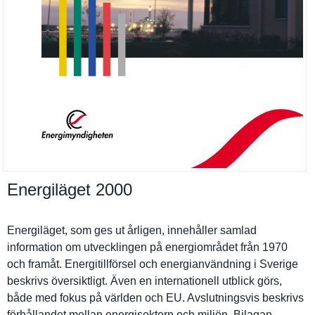
Energiläget 2000
Energiläge­t, som ges ut årligen, innehåller samlad
informatio­n om utveckling­en på energiområ­det från 1970
och framåt. Energitill­försel och energianvä­ndning i Sverige
beskrivs översiktli­gt. Även en internatio­nell utblick görs,
både med fokus på världen och EU. Avslutning­svis beskrivs
förhålland­et mellan energisekt­orn och miljön. Bilagan