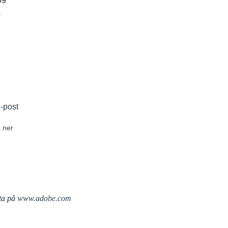
09
r
e-post
 ner
ta på
www.adobe.com