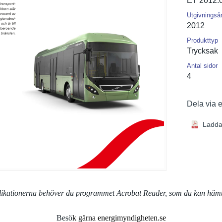
ET 2012:
Utgivningså
2012
Produkttyp
Trycksak
Antal sidor
4
Dela via 
Ladda
blikationerna behöver du programmet Acrobat Reader, som du kan häm
Besö
k gärna energimyndigheten.se