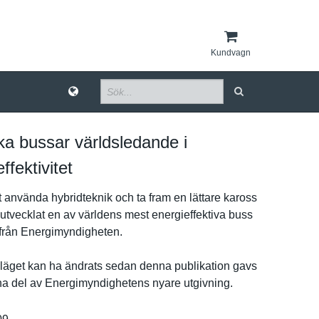
Kundvagn
a bussar världsledande i
ffektivitet
använda hybridtekn­ik och ta fram en lättare kaross
utvecklat en av världens mest energieffe­ktiva buss
från Energimynd­igheten.
ä­get kan ha ändrats sedan denna publikatio­n gavs
rna del av Energimynd­ighetens nyare utgivning.