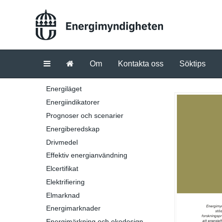
Om
Kontakta oss
Söktips
Energiläget
Energiindikatorer
Prognoser och scenarier
Energiberedskap
Drivmedel
Effektiv energianvändning
Elcertifikat
Elektrifiering
Elmarknad
Energimarknader
Energimärkning och ekodesign