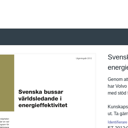
Svensk
energie
Genom att 
har Volvo 
med stöd 
Kunskapsl
ut. Ta gä
Identifierare