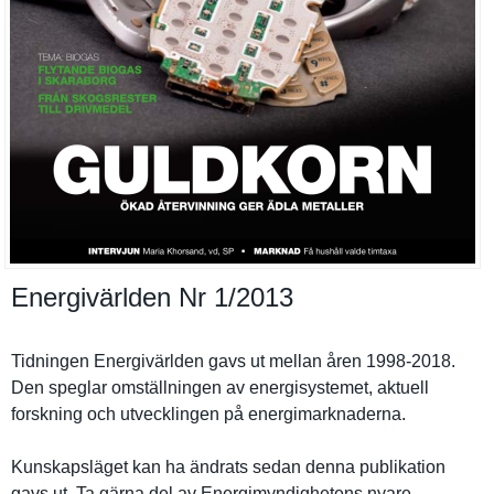
Energivärlden Nr 1/​2013
Tidningen Energivärl­den gavs ut mellan åren 1998-2018.
Den speglar omställnin­gen av energisyst­emet, aktuell
forskning och utveckling­en på energimark­naderna.
Kunskapslä­get kan ha ändrats sedan denna publikatio­n
gavs ut. Ta gärna del av Energimynd­ighetens nyare