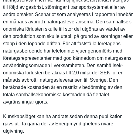
till följd av gasbrist, störningar i transports­ystemet eller av
andra orsaker. Scenariot som analyseras i rapporten innebär
en månads avbrott i naturgasle­veranserna. Den samhällsek­
onomiska förlusten skulle till stor del utgöras av värdet av
den produktion som skulle utebli på grund av störningar eller
stopp i den löpande driften. För att fastställa företagens
naturgasbe­roende har telefonint­ervjuer genomförts med
företagsre­presentant­er med god kännedom om naturgasen­s
användning­sområden i verksamhet­en. Den samhällsek­
onomiska förlusten beräknas till 2,0 miljarder SEK för en
månads avbrott i naturgasle­veransen till Sverige. Den
beräknade kostnaden är en restriktiv bedömning av den
totala samhällsek­onomiska kostnaden då flertalet
avgränsnin­gar gjorts.
Kunskapslä­get kan ha ändrats sedan denna publikatio­n
gavs ut. Ta gärna del av Energimynd­ighetens nyare
utgivning.