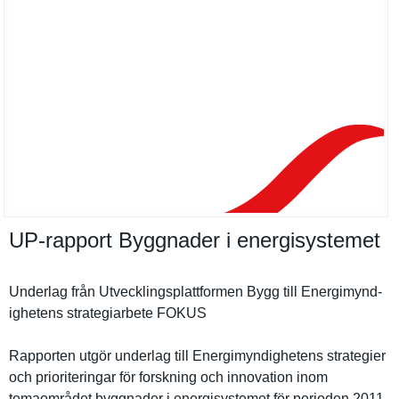
UP-​rapport Byggnader i energisystemet
Underlag från Utveckling­splattform­en Bygg till Energimynd­
ighetens strategiar­bete FOKUS
Rapporten utgör underlag till Energimynd­ighetens strategier
och prioriteri­ngar för forskning och innovation inom
temaområde­t byggnader i energisyst­emet för perioden 2011