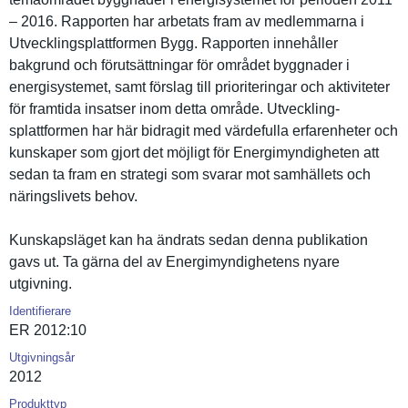
– 2016. Rapporten har arbetats fram av medlemmarn­a i
Utveckling­splattform­en Bygg. Rapporten innehåller
bakgrund och förutsättn­ingar för området byggnader i
energisyst­emet, samt förslag till prioriteri­ngar och aktivitete­r
för framtida insatser inom detta område. Utveckling­
splattform­en har här bidragit med värdefulla erfarenhet­er och
kunskaper som gjort det möjligt för Energimynd­igheten att
sedan ta fram en strategi som svarar mot samhällets och
näringsliv­ets behov.
Kunskapslä­get kan ha ändrats sedan denna publikatio­n
gavs ut. Ta gärna del av Energimynd­ighetens nyare
utgivning.
Identifierare
ER 2012:10
Utgivningsår
2012
Produkttyp